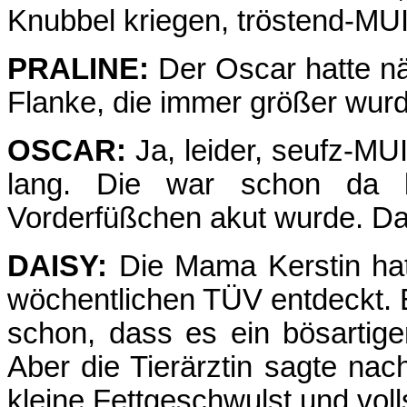
Knubbel kriegen, tröstend-MU
PRALINE:
Der Oscar hatte nä
Flanke, die immer größer wurd
OSCAR:
Ja, leider, seufz-MU
lang. Die war schon da 
Vorderfüßchen akut wurde. Da 
DAISY:
Die Mama Kerstin hat
wöchentlichen TÜV entdeckt. E
schon, dass es ein bösartig
Aber die Tierärztin sagte nac
kleine Fettgeschwulst und voll