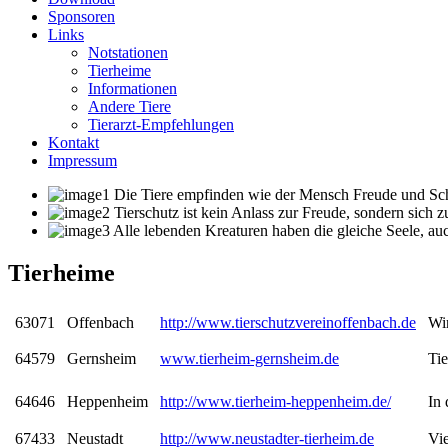
Sponsoren
Links
Notstationen
Tierheime
Informationen
Andere Tiere
Tierarzt-Empfehlungen
Kontakt
Impressum
Die Tiere empfinden wie der Mensch Freude und Schme
Tierschutz ist kein Anlass zur Freude, sondern sich 
Alle lebenden Kreaturen haben die gleiche Seele, auc
Tierheime
63071
Offenbach
http://www.tierschutzvereinoffenbach.de
Wir
64579
Gernsheim
www.tierheim-gernsheim.de
Tie
64646
Heppenheim
http://www.tierheim-heppenheim.de/
In 
67433
Neustadt
http://www.neustadter-tierheim.de
Vie