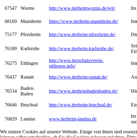
67547
Worms
http://www.tierheimworms.de/wir/
Im
68169
Mannheim
https://www.tierheim-mannheim.de/
Imm
75177
Pforzheim
http://www.tierheim-pforzheim.de/
Die
Sei
76189
Karlsruhe
http://www.tierheim-karlsruhe.de/
Ein
http://www.tierschutzverein-
76275
Ettlingen
Imm
ettlingen.info/
76437
Rastatt
http://www.tierheim-rastatt.de/
Au
Baden-
76534
http://www.tierheimbadenbaden.de/
Hie
Baden
76646
Bruchsal
http://www.tierheim-bruchsal.de/
Ein
Im
76829
Landau
www.tierheim-landau.de
suc
Wir nutzen Cookies auf unserer Website. Einige von ihnen sind essenzi