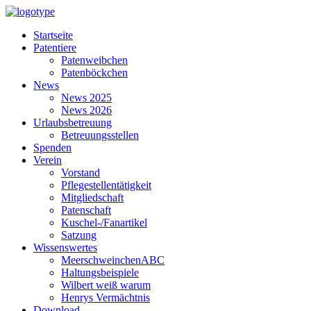
Startseite
Patentiere
Patenweibchen
Patenböckchen
News
News 2025
News 2026
Urlaubsbetreuung
Betreuungsstellen
Spenden
Verein
Vorstand
Pflegestellentätigkeit
Mitgliedschaft
Patenschaft
Kuschel-/Fanartikel
Satzung
Wissenswertes
MeerschweinchenABC
Haltungsbeispiele
Wilbert weiß warum
Henrys Vermächtnis
Download