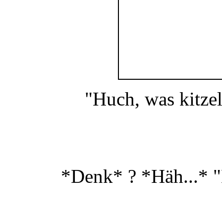
"Huch, was kitze
*Denk* ? *Häh...* "