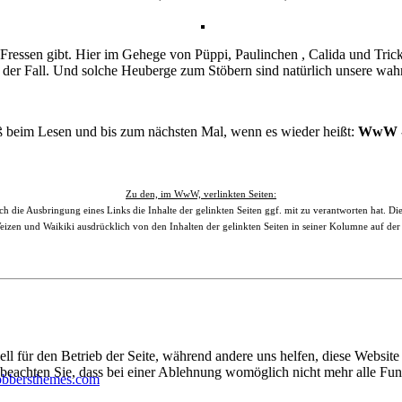
m Fressen gibt. Hier im Gehege von Püppi, Paulinchen , Calida und Trick
 der Fall. Und solche Heuberge zum Stöbern sind natürlich unsere wah
 beim Lesen und bis zum nächsten Mal, wenn es wieder heißt:
WwW - 
Zu den, im WwW, verlinkten Seiten:
die Ausbringung eines Links die Inhalte der gelinkten Seiten ggf. mit zu verantworten hat. Die
 Weizen und Waikiki ausdrücklich von den Inhalten der gelinkten Seiten in seiner Kolumne auf
ell für den Betrieb der Seite, während andere uns helfen, diese Websit
 beachten Sie, dass bei einer Ablehnung womöglich nicht mehr alle Funk
obbersthemes.com