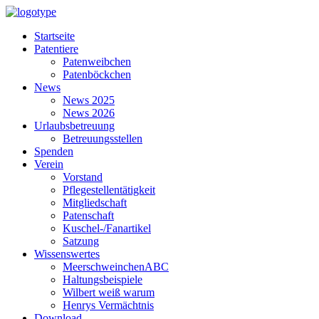
Startseite
Patentiere
Patenweibchen
Patenböckchen
News
News 2025
News 2026
Urlaubsbetreuung
Betreuungsstellen
Spenden
Verein
Vorstand
Pflegestellentätigkeit
Mitgliedschaft
Patenschaft
Kuschel-/Fanartikel
Satzung
Wissenswertes
MeerschweinchenABC
Haltungsbeispiele
Wilbert weiß warum
Henrys Vermächtnis
Download