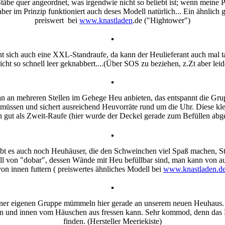
äbe quer angeordnet, was irgendwie nicht so beliebt ist; wenn meine Pf
aber im Prinzip funktioniert auch deses Modell natürlich... Ein ähnlich 
preiswert bei
www.knastladen
.de ("Hightower")
t sich auch eine XXL-Standraufe, da kann der Heulieferant auch mal 
icht so schnell leer geknabbert....(Über SOS zu beziehen, z.Zt aber leid
man an mehreren Stellen im Gehege Heu anbieten, das entspannt die Grupp
n müssen und sichert ausreichend Heuvorräte rund um die Uhr. Diese k
ch gut als Zweit-Raufe (hier wurde der Deckel gerade zum Befüllen a
bt es auch noch Heuhäuser, die den Schweinchen viel Spaß machen, Sti
ll von "dobar", dessen Wände mit Heu befüllbar sind, man kann von 
von innen futtern ( preiswertes ähnliches Modell bei
www.knastladen.d
einer eigenen Gruppe mümmeln hier gerade an unserem neuen Heuhaus
en und innen vom Häuschen aus fressen kann. Sehr kommod, denn das 
finden. (Hersteller Meeriekiste)