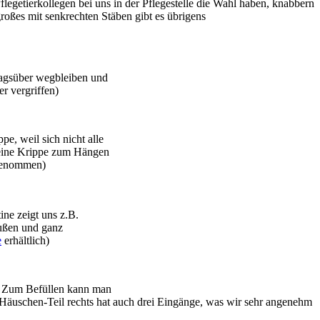
legetierkollegen bei uns in der Pflegestelle die Wahl haben, knabbern
großes mit senkrechten Stäben gibt es übrigens
tagsüber wegbleiben und
er vergriffen)
e, weil sich nicht alle
leine Krippe zum Hängen
bgenommen)
ne zeigt uns z.B.
außen und ganz
e
erhältlich)
. Zum Befüllen kann man
Häuschen-Teil rechts hat auch drei Eingänge, was wir sehr angenehm