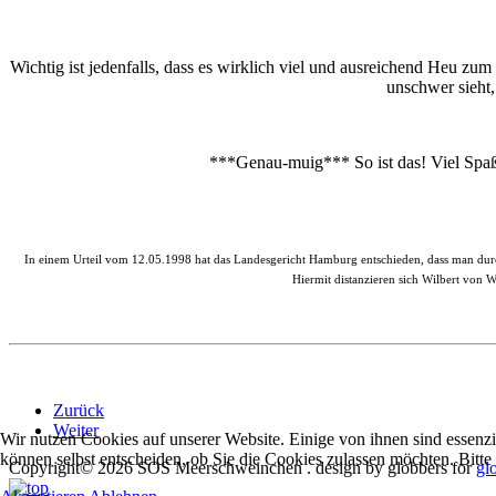
Wichtig ist jedenfalls, dass es wirklich viel und ausreichend Heu zu
unschwer sieht,
***Genau-muig*** So ist das! Viel Spaß
In einem Urteil vom 12.05.1998 hat das Landesgericht Hamburg entschieden, dass man durch 
Hiermit distanzieren sich Wilbert von
Zurück
Weiter
Wir nutzen Cookies auf unserer Website. Einige von ihnen sind essenzi
können selbst entscheiden, ob Sie die Cookies zulassen möchten. Bitte
Copyright© 2026 SOS Meerschweinchen . design by globbers for
gl