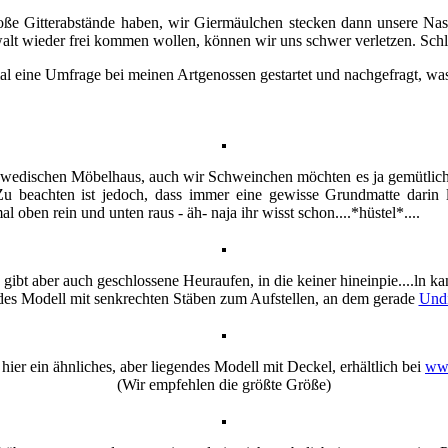
roße Gitterabstände haben, wir Giermäulchen stecken dann unsere Na
lt wieder frei kommen wollen, können wir uns schwer verletzen. Schluc
l eine Umfrage bei meinen Artgenossen gestartet und nachgefragt, was 
hwedischen Möbelhaus, auch wir Schweinchen möchten es ja gemütlich 
Zu beachten ist jedoch, dass immer eine gewisse Grundmatte darin 
ben rein und unten raus - äh- naja ihr wisst schon....*hüstel*....
 gibt aber auch geschlossene Heuraufen, in die keiner hineinpie....ln ka
ndes Modell mit senkrechten Stäben zum Aufstellen, an dem gerade
Und
 hier ein ähnliches, aber liegendes Modell mit Deckel, erhältlich bei
www
(Wir empfehlen die größte Größe)