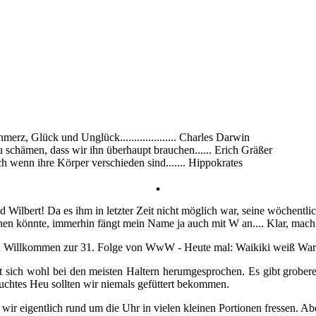
rz, Glück und Unglück.................... Charles Darwin
zu schämen, dass wir ihn überhaupt brauchen...... Erich Gräßer
h wenn ihre Körper verschieden sind....... Hippokrates
 Wilbert! Da es ihm in letzter Zeit nicht möglich war, seine wöchentli
en könnte, immerhin fängt mein Name ja auch mit W an.... Klar, mach
lich Willkommen zur 31. Folge von WwW - Heute mal: Waikiki weiß W
ich wohl bei den meisten Haltern herumgesprochen. Es gibt groberes (1.
 feuchtes Heu sollten wir niemals gefüttert bekommen.
wir eigentlich rund um die Uhr in vielen kleinen Portionen fressen. Abe