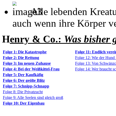
Alle lebenden Kreatu
auch wenn ihre Körper ver
H
enry & Co.:
Was bisher g
Folge 1: Die Katastrophe
Folge 11: Endlich verei
Folge 2: Die Rettung
Folge 12: Wie der Hund
Folge 3: Im neuen Zuhause
Folge 13: Von Schwänz
Folge 4: Bei der Weißkittel-Frau
Folge 14: Wer braucht s
Folge 5: Der Kaufkäfig
Folge 6: Der geölte Blitz
Folge 7: Schnipp-Schnapp
Folge 8: Die Privatzucht
Folge 9: Alle Seelen sind gleich groß
Folge 10: Der Eigenbau