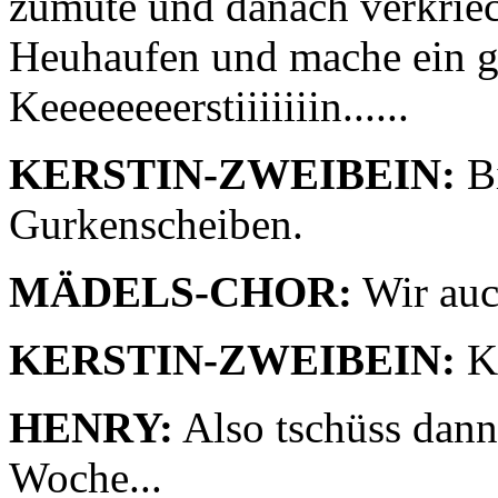
zumute und danach verkriec
Heuhaufen und mache ein g
Keeeeeeeerstiiiiiiin......
KERSTIN-ZWEIBEIN:
Bi
Gurkenscheiben.
MÄDELS-CHOR:
Wir auc
KERSTIN-ZWEIBEIN:
Kl
HENRY:
Also tschüss dann
Woche...